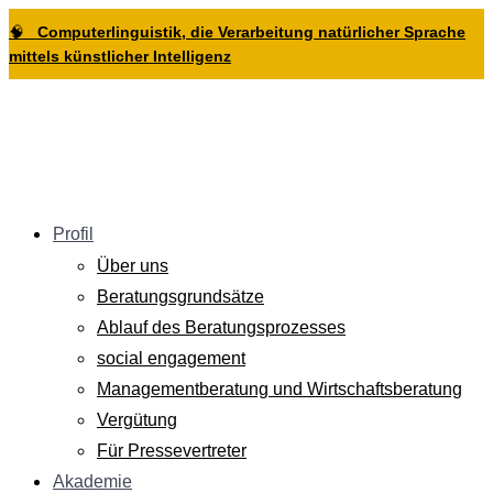
Zur
Zum
Zum
🧠
Computerlinguistik, die Verarbeitung natürlicher Sprache
Hauptnavigation
Inhalt
Footer
mittels künstlicher Intelligenz
springen
springen
springen
Profil
Über uns
Beratungsgrundsätze
Ablauf des Beratungsprozesses
social engagement
Managementberatung und Wirtschaftsberatung
Vergütung
Für Pressevertreter
Akademie