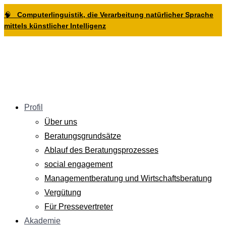
Zur
Zum
Zum
🧠
Computerlinguistik, die Verarbeitung natürlicher Sprache
Hauptnavigation
Inhalt
Footer
mittels künstlicher Intelligenz
springen
springen
springen
Profil
Über uns
Beratungsgrundsätze
Ablauf des Beratungsprozesses
social engagement
Managementberatung und Wirtschaftsberatung
Vergütung
Für Pressevertreter
Akademie