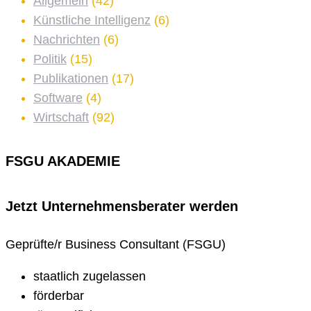
Allgemein
(42)
Künstliche Intelligenz
(6)
Nachrichten
(6)
Politik
(15)
Publikationen
(17)
Software
(4)
Wirtschaft
(92)
FSGU AKADEMIE
Jetzt Unternehmens­berater werden
Geprüfte/r Business Consultant (FSGU)
staatlich zugelassen
förderbar