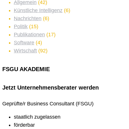
Allgemein
(42)
Künstliche Intelligenz
(6)
Nachrichten
(6)
Politik
(15)
Publikationen
(17)
Software
(4)
Wirtschaft
(92)
FSGU AKADEMIE
Jetzt Unternehmens­berater werden
Geprüfte/r Business Consultant (FSGU)
staatlich zugelassen
förderbar