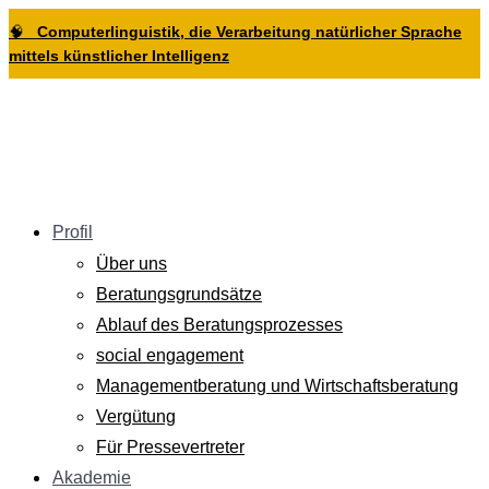
Zur
Zum
Zum
🧠
Computerlinguistik, die Verarbeitung natürlicher Sprache
Hauptnavigation
Inhalt
Footer
mittels künstlicher Intelligenz
springen
springen
springen
Profil
Über uns
Beratungsgrundsätze
Ablauf des Beratungsprozesses
social engagement
Managementberatung und Wirtschaftsberatung
Vergütung
Für Pressevertreter
Akademie