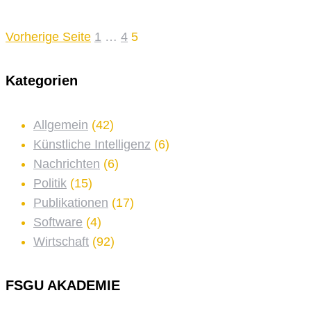
Vorherige Seite
1
…
4
5
Kategorien
Allgemein
(42)
Künstliche Intelligenz
(6)
Nachrichten
(6)
Politik
(15)
Publikationen
(17)
Software
(4)
Wirtschaft
(92)
FSGU AKADEMIE