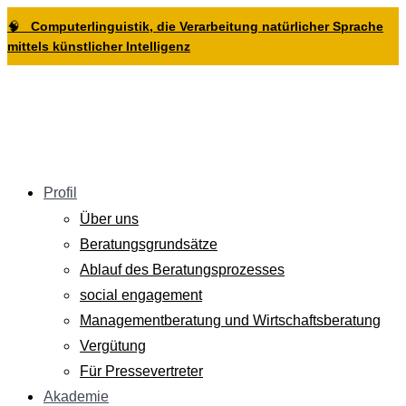
Zur
Zum
Zum
🧠
Computerlinguistik, die Verarbeitung natürlicher Sprache
Hauptnavigation
Inhalt
Footer
mittels künstlicher Intelligenz
springen
springen
springen
Profil
Über uns
Beratungsgrundsätze
Ablauf des Beratungsprozesses
social engagement
Managementberatung und Wirtschaftsberatung
Vergütung
Für Pressevertreter
Akademie