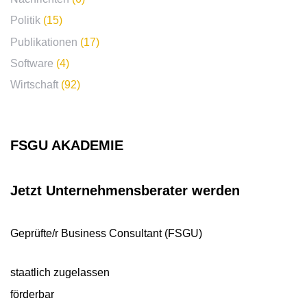
Politik
(15)
Publikationen
(17)
Software
(4)
Wirtschaft
(92)
FSGU AKADEMIE
Jetzt Unternehmens­berater werden
Geprüfte/r Business Consultant (FSGU)
staatlich zugelassen
förderbar