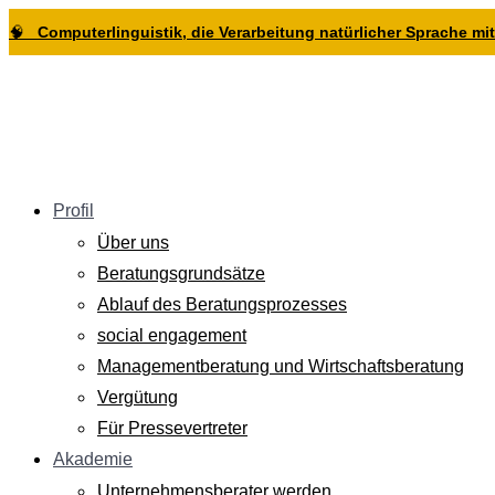
Zur
Zum
Zum
🧠
Computerlinguistik, die Verarbeitung natürlicher Sprache mitt
Hauptnavigation
Inhalt
Footer
springen
springen
springen
Profil
Über uns
Beratungsgrundsätze
Ablauf des Beratungsprozesses
social engagement
Managementberatung und Wirtschaftsberatung
Vergütung
Für Pressevertreter
Akademie
Unternehmensberater werden