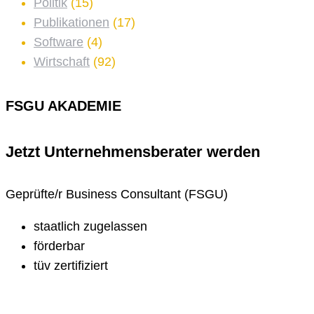
Politik
(15)
Publikationen
(17)
Software
(4)
Wirtschaft
(92)
FSGU AKADEMIE
Jetzt Unternehmens­berater werden
Geprüfte/r Business Consultant (FSGU)
staatlich zugelassen
förderbar
tüv zertifiziert