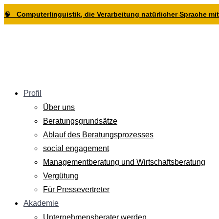
Zur
Zum
Zum
🧠
Computerlinguistik, die Verarbeitung natürlicher Sprache mitt
Hauptnavigation
Inhalt
Footer
springen
springen
springen
Profil
Über uns
Beratungsgrundsätze
Ablauf des Beratungsprozesses
social engagement
Managementberatung und Wirtschaftsberatung
Vergütung
Für Pressevertreter
Akademie
Unternehmensberater werden